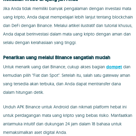
Jika Anda tidak memiliki banyak pengalaman dengan investasi mata
uang kripto, Anda dapat mempelajari lebih lanjut tentang blockchain
dan DeFi dengan Binance. Melalui artikel ilustratif dan tutorial khusus,
Anda dapat berinvestasi dalam mata uang kripto dengan aman dan
selalu dengan kerahasiaan yang tinggi.
Penarikan uang melalui Binance sangatlah mudah
Untuk menarik uang dari Binance, cukup akses bagian
dompet
dan
kemudian pilih "Fiat dan Spot". Setelah itu, salah satu gateway aman
yang tersedia akan terbuka, dan Anda dapat mentransfer dana
dalam hitungan detik.
Unduh APK Binance untuk Android dan nikmati platform hebat ini
untuk perdagangan mata uang kripto yang bebas risiko. Manfaatkan
antarmuka intuitif dan dukungan 24 jam dalam 18 bahasa untuk
memaksimalkan aset digital Anda.