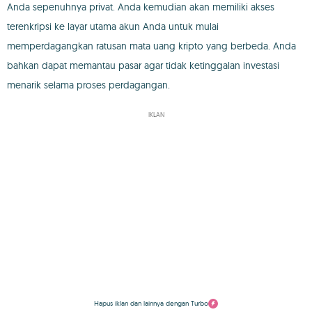
Anda sepenuhnya privat. Anda kemudian akan memiliki akses
terenkripsi ke layar utama akun Anda untuk mulai
memperdagangkan ratusan mata uang kripto yang berbeda. Anda
bahkan dapat memantau pasar agar tidak ketinggalan investasi
menarik selama proses perdagangan.
IKLAN
Hapus iklan dan lainnya dengan Turbo