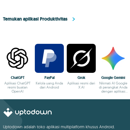
Temukan aplikasi Produktivitas
ChatGPT
PayPal
Grok
Google Gemini
Aplikasi ChatGPT
Kelola uang Anda
Aplikasi resmi dari
Nikmati AI Google
resmi buatan
dari Android
X AI
di perangkat Anda
OpenAI
dengan aplikasi
resminya
Uptodown adalah toko aplikasi multiplatform khusus Android.