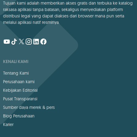
Tujuan kami adalah memberikan akses gratis dan terbuka ke katalog
raksasa aplikasi tanpa batasan, sekaligus menyediakan platform
distribusi legal yang dapat diakses dari browser mana pun serta
melalui aplikasi natif resminya.
KENALI KAMI
Tentang Kami
Perusahaan kami
Kebijakan Editorial
Pusat Transparansi
Sumber daya merek & pers
Blog Perusahaan
Karier