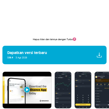
Hapus iklan dan lainnya dengan Turbo
Dapatkan versi terbaru
3.18.4
3 Agt 2026