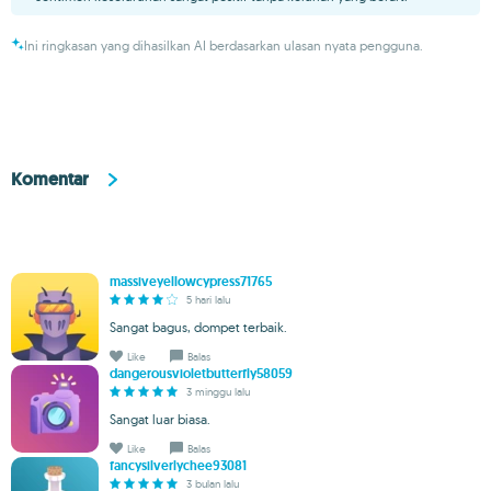
Ini ringkasan yang dihasilkan AI berdasarkan ulasan nyata pengguna.
Komentar
massiveyellowcypress71765
5 hari lalu
Sangat bagus, dompet terbaik.
Like
Balas
dangerousvioletbutterfly58059
3 minggu lalu
Sangat luar biasa.
Like
Balas
fancysilverlychee93081
3 bulan lalu