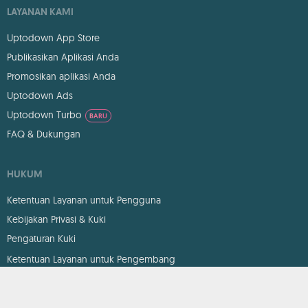
LAYANAN KAMI
Uptodown App Store
Publikasikan Aplikasi Anda
Promosikan aplikasi Anda
Uptodown Ads
Uptodown Turbo
BARU
FAQ & Dukungan
HUKUM
Ketentuan Layanan untuk Pengguna
Kebijakan Privasi & Kuki
Pengaturan Kuki
Ketentuan Layanan untuk Pengembang
DMCA